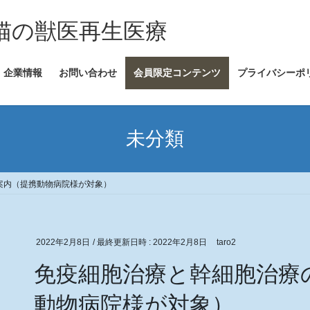
犬・猫の獣医再生医療
企業情報
お問い合わせ
会員限定コンテンツ
プライバシーポ
未分類
案内（提携動物病院様が対象）
2022年2月8日
/ 最終更新日時 :
2022年2月8日
taro2
免疫細胞治療と幹細胞治療
動物病院様が対象）