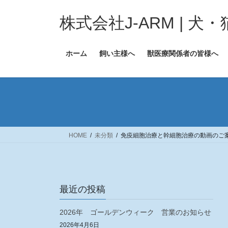
コ
ナ
ン
ビ
株式会社J-ARM | 
テ
ゲ
ン
ー
ホーム
飼い主様へ
獣医療関係者の皆様へ
ツ
シ
へ
ョ
ス
ン
キ
に
ッ
移
プ
動
HOME
未分類
免疫細胞治療と幹細胞治療の動画のご
最近の投稿
（一覧）
2026年 ゴールデンウィーク 営業のお知らせ
2026年4月6日