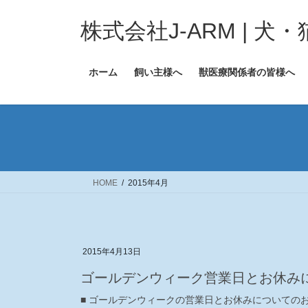
コ
ナ
ン
ビ
株式会社J-ARM | 
テ
ゲ
ン
ー
ホーム
飼い主様へ
獣医療関係者の皆様へ
ツ
シ
へ
ョ
ス
ン
キ
に
ッ
移
プ
動
HOME
2015年4月
2015年4月13日
（一覧）
ゴールデンウィーク営業日とお休み
■ ゴールデンウィークの営業日とお休みについての