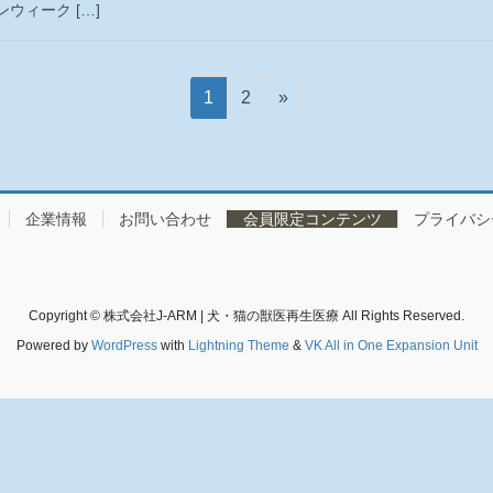
ウィーク […]
固
固
1
2
»
定
定
ペ
ペ
ー
ー
ジ
ジ
企業情報
お問い合わせ
会員限定コンテンツ
プライバシ
Copyright © 株式会社J-ARM | 犬・猫の獣医再生医療 All Rights Reserved.
Powered by
WordPress
with
Lightning Theme
&
VK All in One Expansion Unit