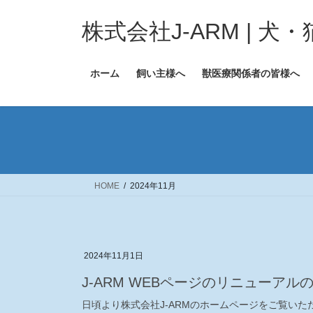
コ
ナ
ン
ビ
株式会社J-ARM | 
テ
ゲ
ン
ー
ホーム
飼い主様へ
獣医療関係者の皆様へ
ツ
シ
へ
ョ
ス
ン
キ
に
ッ
移
プ
動
HOME
2024年11月
2024年11月1日
（一覧）
J-ARM WEBページのリニューアル
日頃より株式会社J-ARMのホームページをご覧いた