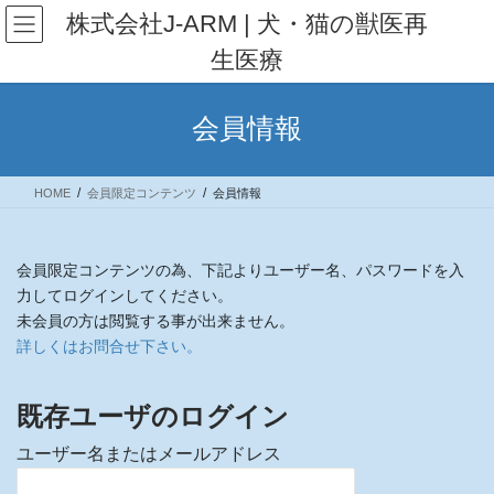
コ
ナ
株式会社J-ARM | 犬・猫の獣医再
ン
ビ
生医療
テ
ゲ
ン
ー
ツ
シ
会員情報
へ
ョ
ス
ン
キ
に
HOME
会員限定コンテンツ
会員情報
ッ
移
プ
動
会員限定コンテンツの為、下記よりユーザー名、パスワードを入
力してログインしてください。
未会員の方は閲覧する事が出来ません。
詳しくはお問合せ下さい。
既存ユーザのログイン
ユーザー名またはメールアドレス