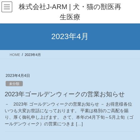
コ
ナ
株式会社J-ARM | 犬・猫の獣医再
ン
ビ
生医療
テ
ゲ
ン
ー
ツ
シ
2023年4月
へ
ョ
ス
ン
キ
に
HOME
2023年4月
ッ
移
プ
動
2023年4月4日
未分類
2023年ゴールデンウィークの営業お知らせ
－ 2023年 ゴールデンウィークの営業お知らせ － お得意様各位
いつも大変お世話になっております。 平素は格別のご高配を賜
り、厚く御礼申し上げます。 さて、本年の4月下旬～5月上旬（ゴ
ールデンウィーク）の営業につきま […]