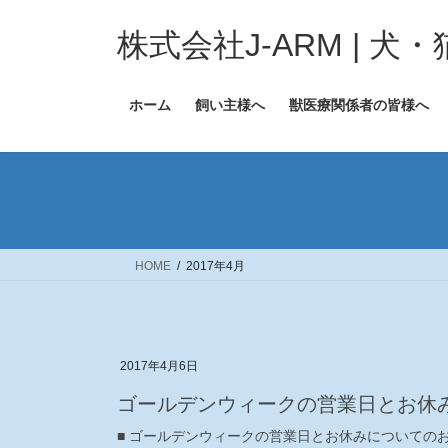
コ
ナ
ン
ビ
株式会社J-ARM | 
テ
ゲ
ン
ー
ホーム
飼い主様へ
獣医療関係者の皆様へ
ツ
シ
へ
ョ
ス
ン
キ
に
ッ
移
プ
動
HOME
2017年4月
2017年4月6日
（一覧）
ゴールデンウィークの営業日とお休
■ ゴールデンウィークの営業日とお休みについての