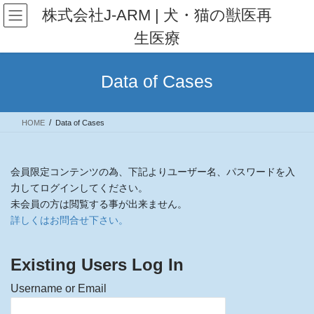
Skip
Skip
株式会社J-ARM | 犬・猫の獣医再
to
to
生医療
the
the
content
Navigation
Data of Cases
HOME
Data of Cases
会員限定コンテンツの為、下記よりユーザー名、パスワードを入
力してログインしてください。
未会員の方は閲覧する事が出来ません。
詳しくはお問合せ下さい。
Existing Users Log In
Username or Email