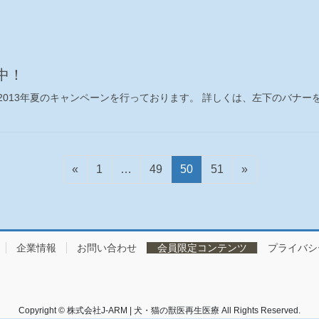
中！
は2013年夏のキャンペーンを行っております。 詳しくは、左下のバナ
固
固
固
固
«
1
…
49
50
51
»
定
定
定
定
ペ
ペ
ペ
ペ
ー
ー
ー
ー
ジ
ジ
ジ
ジ
企業情報
お問い合わせ
会員限定コンテンツ
プライバシ
Copyright © 株式会社J-ARM | 犬・猫の獣医再生医療 All Rights Reserved.