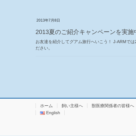
2013年7月8日
2013夏のご紹介キャンペーンを実施
お友達を紹介してグアム旅行へいこう！ J-ARMで
ださい。
投
稿
の
ペ
ホーム
飼い主様へ
獣医療関係者の皆様へ
ー
English
ジ
送