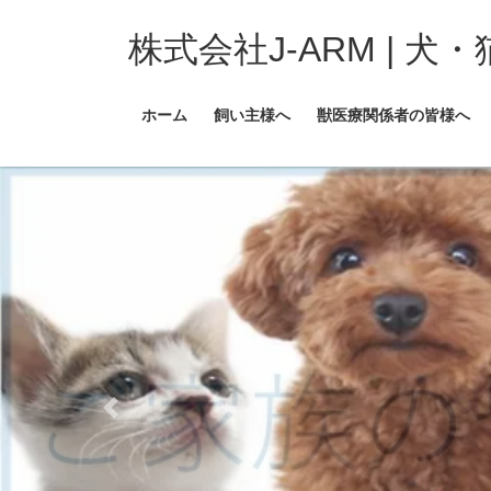
コ
ナ
ン
ビ
株式会社J-ARM | 
テ
ゲ
ン
ー
ホーム
飼い主様へ
獣医療関係者の皆様へ
ツ
シ
へ
ョ
ス
ン
キ
に
ッ
移
プ
動
（一覧）
Previous