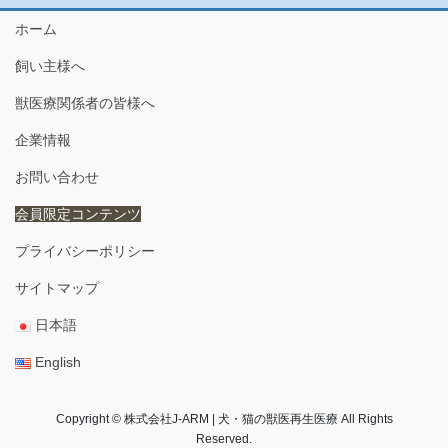
ー
ー
ー
ペ
ジ
ジ
ジ
ホーム
ー
飼い主様へ
ジ
送
獣医療関係者の皆様へ
り
企業情報
お問い合わせ
会員限定コンテンツ
プライバシーポリシー
サイトマップ
日本語
English
Copyright © 株式会社J-ARM | 犬・猫の獣医再生医療 All Rights
Reserved.