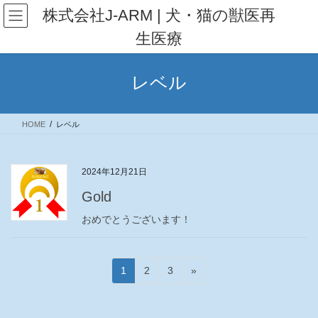
コ
ナ
株式会社J-ARM | 犬・猫の獣医再
ン
ビ
生医療
テ
ゲ
ン
ー
ツ
シ
レベル
へ
ョ
ス
ン
キ
に
HOME
レベル
ッ
移
プ
動
2024年12月21日
Gold
おめでとうございます！
投
固
固
固
1
2
3
»
稿
定
定
定
ペ
ペ
ペ
の